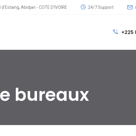
24/7 Support
 d'Estaing, Abidjan - COTE D'IVOIRE
+225 
e bureaux