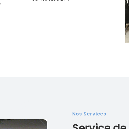
é
Nos Services
Service de