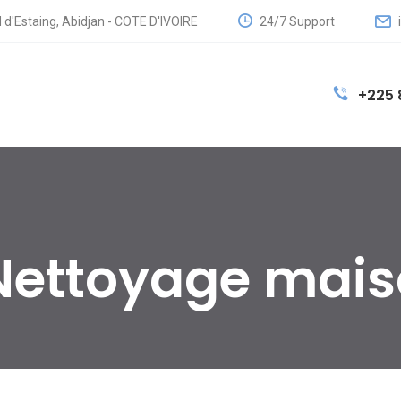
24/7 Support
 d'Estaing, Abidjan - COTE D'IVOIRE
+225 
Nettoyage mai