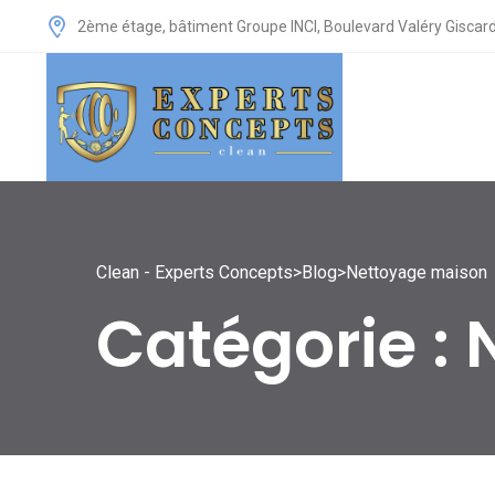
2ème étage, bâtiment Groupe INCI, Boulevard Valéry Giscard
Clean - Experts Concepts
>
Blog
>
Nettoyage maison
Catégorie :